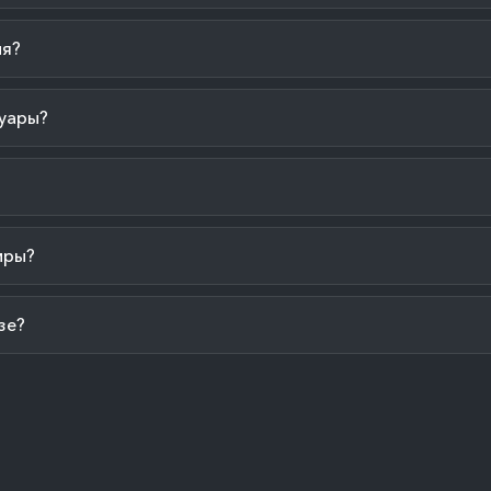
ия?
уары?
иры?
зе?