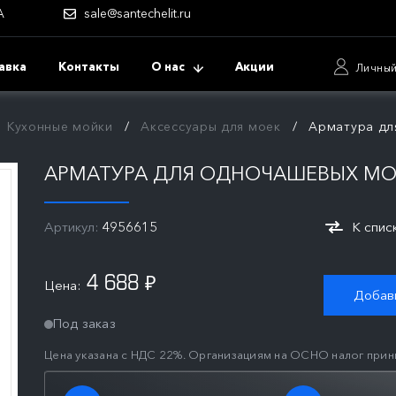
А
sale@santechelit.ru
авка
Контакты
О нас
Акции
Личный
Кухонные мойки
Аксессуары для моек
Арматура для
АРМАТУРА ДЛЯ ОДНОЧАШЕВЫХ МОЕК
Артикул:
4956615
К спис
4 688
Цена:
₽
Добави
Под заказ
Цена указана с НДС 22%. Организациям на ОСНО налог прин