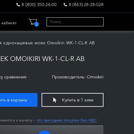
8 (800) 350-26-00
8 (863) 28-28-028
 кабинет
0
 одночашевых моек Omoikiri WK-1-CL-R AB
 OMOIKIRI WK-1-CL-R AB
ку сравнения
Производитель: Omoikiri
ть в корзину
Купить в 1 клик
имается к вычету —
это выгоднее покупки без НДС