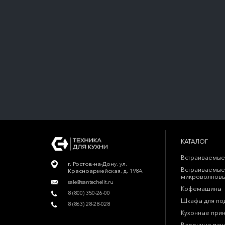
КАТАЛОГ
Встраиваемые
г. Ростов-на-Дону, ул.
Встраиваемые
Красноармейская, д. 198А
микроволновы
sale@santechelit.ru
Кофемашины
8 (800) 350-26-00
Шкафы для по
8 (863) 28-28-028
Кухонные при
Варочные пан