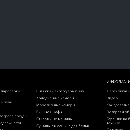
ИНФОРМАЦ
 пароварки
Вытяжки и аксессуары к ним
Сертификаты
Холодильные камеры
Видео
е печи
Морозильные камеры
Как сделать з
Винные шкафы
Возврат и о
догрева посуды
Стиральные машины
Гарантии на 
надлежности
технику
Сушильная машина для белья
ели
Политика