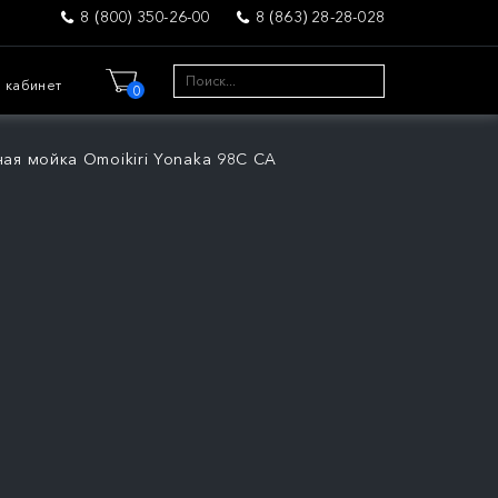
8 (800) 350-26-00
8 (863) 28-28-028
 кабинет
0
ная мойка Omoikiri Yonaka 98C CA