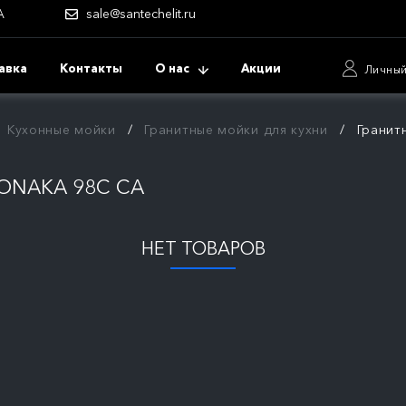
А
sale@santechelit.ru
авка
Контакты
О нас
Акции
Личный
Кухонные мойки
Гранитные мойки для кухни
Гранит
ONAKA 98C CA
НЕТ ТОВАРОВ