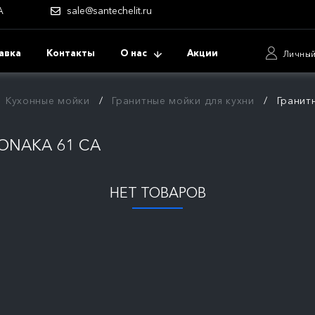
А
sale@santechelit.ru
авка
Контакты
О нас
Акции
Личный
Кухонные мойки
Гранитные мойки для кухни
Гранит
ONAKA 61 CA
НЕТ ТОВАРОВ