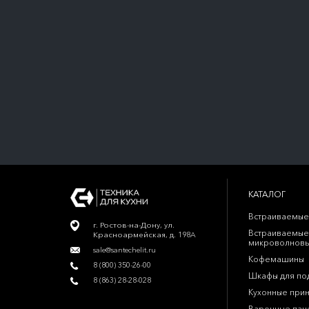
КАТАЛОГ
Встраиваемые
г. Ростов-на-Дону, ул.
Встраиваемые
Красноармейская, д. 198А
микроволновы
sale@santechelit.ru
Кофемашины
8 (800) 350-26-00
Шкафы для по
8 (863) 28-28-028
Кухонные при
Варочные пан