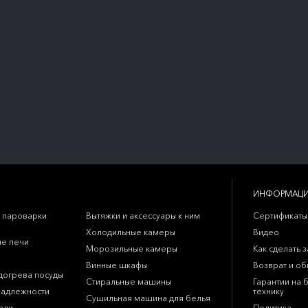
ИНФОРМАЦ
 пароварки
Вытяжки и аксессуары к ним
Сертификаты
Холодильные камеры
Видео
е печи
Морозильные камеры
Как сделать з
Винные шкафы
Возврат и о
догрева посуды
Стиральные машины
Гарантии на 
надлежности
технику
Сушильная машина для белья
ели
Политика