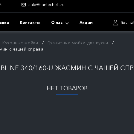
А
sale@santechelit.ru
авка
Контакты
О нас
Акции
Личный
Кухонные мойки
Гранитные мойки для кухни
смин с чашей справа
BLINE 340/160-U ЖАСМИН С ЧАШЕЙ СП
НЕТ ТОВАРОВ