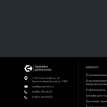
КАТАЛОГ
Встраиваемые
г. Ростов-на-Дону, ул.
Встраиваемые
Красноармейская, д. 198А
микроволновы
sale@santechelit.ru
Кофемашины
8 (800) 350-26-00
Шкафы для по
8 (863) 28-28-028
Кухонные при
Варочные пан