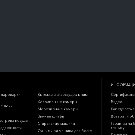
ИНФОРМАЦ
 пароварки
Вытяжки и аксессуары к ним
Сертификаты
Холодильные камеры
Видео
е печи
Морозильные камеры
Как сделать з
Винные шкафы
Возврат и о
догрева посуды
Стиральные машины
Гарантии на 
надлежности
технику
Сушильная машина для белья
ели
Политика